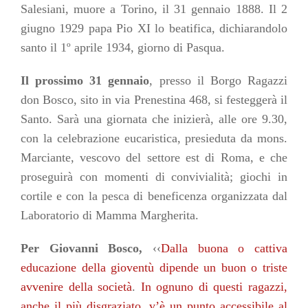
Salesiani, muore a Torino, il 31 gennaio 1888. Il 2
giugno 1929 papa Pio XI lo beatifica, dichiarandolo
santo il 1º aprile 1934, giorno di Pasqua.
Il prossimo 31 gennaio
, presso il Borgo Ragazzi
don Bosco, sito in via Prenestina 468, si festeggerà il
Santo. Sarà una giornata che inizierà, alle ore 9.30,
con la celebrazione eucaristica, presieduta da mons.
Marciante, vescovo del settore est di Roma, e che
proseguirà con momenti di convivialità; giochi in
cortile e con la pesca di beneficenza organizzata dal
Laboratorio di Mamma Margherita.
Per Giovanni Bosco,
‹‹
Dalla buona o cattiva
educazione della gioventù dipende un buon o triste
avvenire della società
.
In ognuno di questi ragazzi,
anche il più disgraziato, v’è un punto accessibile al