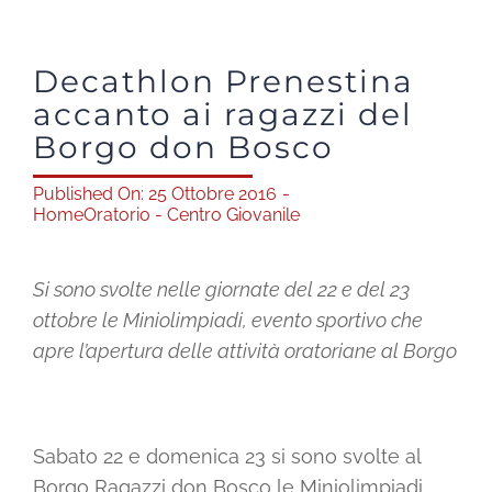
Shop solidale
Decathlon Prenestina
accanto ai ragazzi del
News
Borgo don Bosco
Dona ora
Published On: 25 Ottobre 2016
-
Home
Oratorio - Centro Giovanile
Mediaroom
Si sono svolte nelle giornate del 22 e del 23
ottobre le Miniolimpiadi, evento sportivo che
Contatti
apre l’apertura delle attività oratoriane al Borgo
CARRELLO
Sabato 22 e domenica 23 si sono svolte al
Officina Solidale
Borgo Ragazzi don Bosco le Miniolimpiadi,