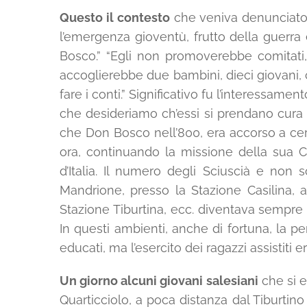
Questo il contesto
che veniva denunciato c
l’emergenza gioventù, frutto della guerra
Bosco.” “Egli non promoverebbe comitati
accoglierebbe due bambini, dieci giovani, c
fare i conti.” Significativo fu l’interessame
che desideriamo ch’essi si prendano cura 
che Don Bosco nell’800, era accorso a cerc
ora, continuando la missione della sua Co
d’Italia. Il numero degli Sciuscià e non 
Mandrione, presso la Stazione Casilina, a
Stazione Tiburtina, ecc. diventava sempre pi
In questi ambienti, anche di fortuna, la pe
educati, ma l’esercito dei ragazzi assistit
Un giorno alcuni giovani salesiani
che si e
Quarticciolo, a poca distanza dal Tiburtino