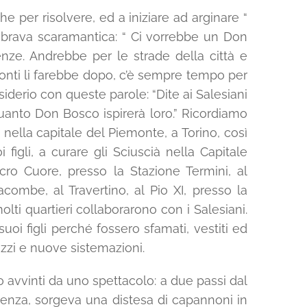
 per risolvere, ed a iniziare ad arginare “
embrava scaramantica: “ Ci vorrebbe un Don
ze. Andrebbe per le strade della città e
 conti li farebbe dopo, c’è sempre tempo per
esiderio con queste parole: “Dite ai Salesiani
uanto Don Bosco ispirerà loro.” Ricordiamo
nella capitale del Piemonte, a Torino, così
igli, a curare gli Sciuscià nella Capitale
acro Cuore, presso la Stazione Termini, al
combe, al Travertino, al Pio XI, presso la
olti quartieri collaborarono con i Salesiani.
uoi figli perché fossero sfamati, vestiti ed
azzi e nuove sistemazioni.
o avvinti da uno spettacolo: a due passi dal
apienza, sorgeva una distesa di capannoni in