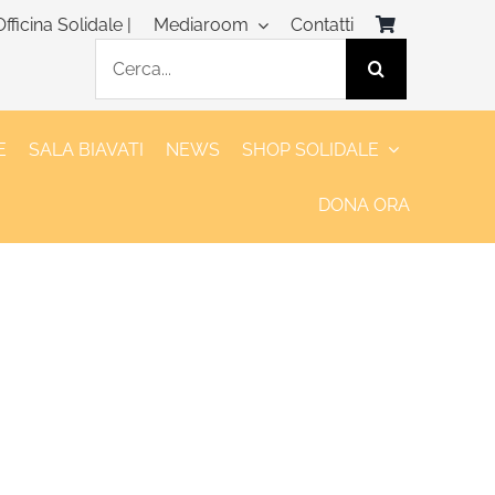
Officina Solidale |
Mediaroom
Contatti
Cerca
per:
E
SALA BIAVATI
NEWS
SHOP SOLIDALE
DONA ORA