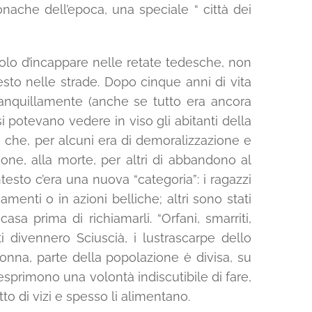
onache dell’epoca, una speciale “ città dei
icolo d’incappare nelle retate tedesche, non
pesto nelle strade. Dopo cinque anni di vita
e tranquillamente (anche se tutto era ancora
 potevano vedere in viso gli abitanti della
ma che, per alcuni era di demoralizzazione e
zione, alla morte, per altri di abbandono al
ntesto c’era una nuova “categoria”: i ragazzi
menti o in azioni belliche; altri sono stati
a prima di richiamarli. “Orfani, smarriti,
i divennero Sciuscià, i lustrascarpe dello
olonna, parte della popolazione è divisa, su
esprimono una volontà indiscutibile di fare,
to di vizi e spesso li alimentano.