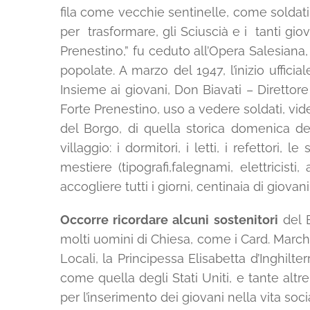
fila come vecchie sentinelle, come soldati in
per trasformare, gli Sciuscià e i tanti g
Prenestino,” fu ceduto all’Opera Salesiana, 
popolate. A marzo del 1947, l’inizio uffici
Insieme ai giovani, Don Biavati – Direttor
Forte Prenestino, uso a vedere soldati, vid
del Borgo, di quella storica domenica del
villaggio: i dormitori, i letti, i refettori,
mestiere (tipografi,falegnami, elettricisti
accogliere tutti i giorni, centinaia di giovani
Occorre ricordare alcuni sostenitori
del B
molti uomini di Chiesa, come i Card. Marchet
Locali, la Principessa Elisabetta d’Inghilt
come quella degli Stati Uniti, e tante altr
per l’inserimento dei giovani nella vita soci