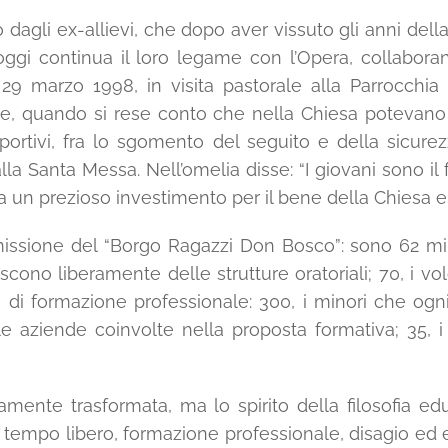
 dagli ex-allievi, che dopo aver vissuto gli anni de
oggi continua il loro legame con l’Opera, collaboran
 29 marzo 1998, in visita pastorale alla Parrocchi
me, quando si rese conto che nella Chiesa potevano 
ortivi, fra lo sgomento del seguito e della sicure
 alla Santa Messa. Nell’omelia disse: “I giovani sono i
un prezioso investimento per il bene della Chiesa e d
ssione del “Borgo Ragazzi Don Bosco”: sono 62 mila,
iscono liberamente delle strutture oratoriali; 70, i v
o di formazione professionale: 300, i minori che og
le aziende coinvolte nella proposta formativa; 35, i p
damente trasformata, ma lo spirito della filosofia e
 tempo libero, formazione professionale, disagio ed e