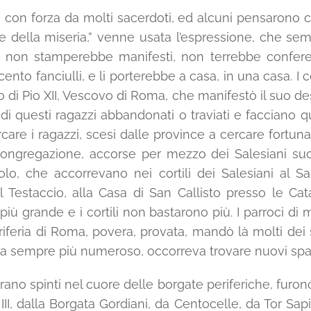
on forza da molti sacerdoti, ed alcuni pensarono che
 e della miseria,” venne usata l’espressione, che s
, non stamperebbe manifesti, non terrebbe conferen
ento fanciulli, e li porterebbe a casa, in una casa. I
nto di Pio XII, Vescovo di Roma, che manifestò il suo d
di questi ragazzi abbandonati o traviati e facciano q
are i ragazzi, scesi dalle province a cercare fortuna 
ngregazione, accorse per mezzo dei Salesiani suoi f
solo, che accorrevano nei cortili dei Salesiani al S
l Testaccio, alla Casa di San Callisto presso le Cata
ù grande e i cortili non bastarono più. I parroci di m
riferia di Roma, povera, provata, mandò là molti dei s
i era sempre più numeroso, occorreva trovare nuovi sp
rano spinti nel cuore delle borgate periferiche, furon
 III, dalla Borgata Gordiani, da Centocelle, da Tor S