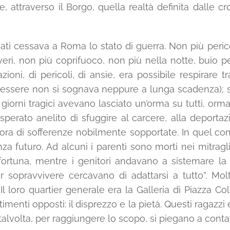
, attraverso il Borgo, quella realtà definita dalle cr
lleati cessava a Roma lo stato di guerra. Non più per
overi, non più coprifuoco, non più nella notte, buio 
azioni, di pericoli, di ansie, era possibile respirar
enessere non si sognava neppure a lunga scadenza); si
 I giorni tragici avevano lasciato un’orma su tutti, or
isperato anelito di sfuggire al carcere, alla deporta
ancora di sofferenze nobilmente sopportate. In quel co
 futuro. Ad alcuni i parenti sono morti nei mitraglia
rtuna, mentre i genitori andavano a sistemare la cas
r sopravvivere cercavano di adattarsi a tutto”. Molt
. Il loro quartier generale era la Galleria di Piazza C
enti opposti: il disprezzo e la pietà. Questi ragazzi 
talvolta, per raggiungere lo scopo, si piegano a contat