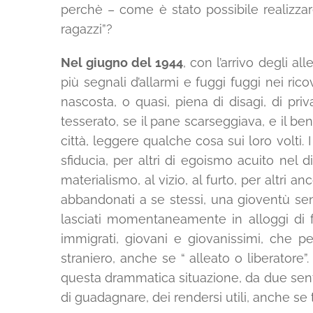
perchè – come è stato possibile realizzare
ragazzi”?
Nel giugno del 1944
, con l’arrivo degli a
più segnali d’allarmi e fuggi fuggi nei ric
nascosta, o quasi, piena di disagi, di priv
tesserato, se il pane scarseggiava, e il b
città, leggere qualche cosa sui loro volti.
sfiducia, per altri di egoismo acuito nel d
materialismo, al vizio, al furto, per altri 
abbandonati a se stessi, una gioventù senza
lasciati momentaneamente in alloggi di fo
immigrati, giovani e giovanissimi, che pe
straniero, anche se “ alleato o liberatore”
questa drammatica situazione, da due sentim
di guadagnare, dei rendersi utili, anche se 