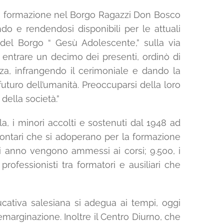
lla formazione nel Borgo Ragazzi Don Bosco
do e rendendosi disponibili per le attuali
a del Borgo “ Gesù Adolescente,” sulla via
entrare un decimo dei presenti, ordinò di
zza, infrangendo il cerimoniale e dando la
l futuro dell’umanità. Preoccuparsi della loro
ella società.”
 i minori accolti e sostenuti dal 1948 ad
olontari che si adoperano per la formazione
ni anno vengono ammessi ai corsi; 9.500, i
rofessionisti tra formatori e ausiliari che
ducativa salesiana si adegua ai tempi, oggi
marginazione. Inoltre il Centro Diurno, che