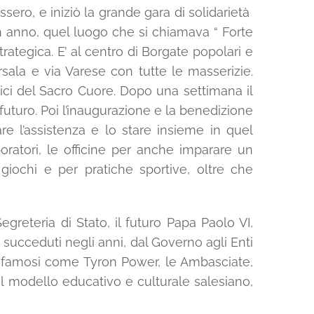
issero, e iniziò la grande gara di solidarietà
n anno, quel luogo che si chiamava “ Forte
trategica. E’ al centro di Borgate popolari e
arsala e via Varese con tutte le masserizie.
mici del Sacro Cuore. Dopo una settimana il
futuro. Poi l’inaugurazione e la benedizione
re l’assistenza e lo stare insieme in quel
 laboratori, le officine per anche imparare un
 i giochi e per pratiche sportive, oltre che
greteria di Stato, il futuro Papa Paolo VI,
o succeduti negli anni, dal Governo agli Enti
tori famosi come Tyron Power, le Ambasciate,
del modello educativo e culturale salesiano,