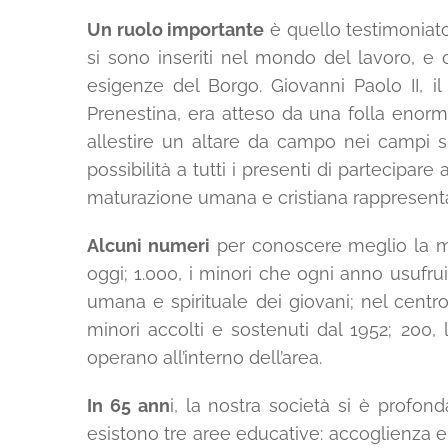
Un ruolo importante
è quello testimoniato
si sono inseriti nel mondo del lavoro, e 
esigenze del Borgo. Giovanni Paolo II, il
Prenestina, era atteso da una folla enor
allestire un altare da campo nei campi sp
possibilità a tutti i presenti di partecipare
maturazione umana e cristiana rappresenta 
Alcuni numeri
per conoscere meglio la mi
oggi; 1.000, i minori che ogni anno usufru
umana e spirituale dei giovani; nel centr
minori accolti e sostenuti dal 1952; 200, 
operano all’interno dell’area.
In 65 ann
i, la nostra società si è profon
esistono tre aree educative: accoglienza e