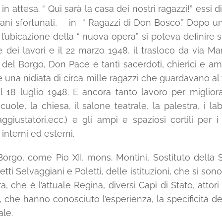
 attesa. “ Qui sarà la casa dei nostri ragazzi!” essi d
iovani sfortunati, in “ Ragazzi di Don Bosco.” Dopo u
l’ubicazione della “ nuova opera” si poteva definire s
ale dei lavori e il 22 marzo 1948, il trasloco da via M
e del Borgo, Don Pace e tanti sacerdoti, chierici e a
e una nidiata di circa mille ragazzi che guardavano al 
 18 luglio 1948. E ancora tanto lavoro per migliora
 le scuole, la chiesa, il salone teatrale, la palestra, i
, aggiustatori,ecc.) e gli ampi e spaziosi cortili per
 interni ed esterni.
orgo, come Pio XII, mons. Montini, Sostituto della Se
ti Selvaggiani e Poletti, delle istituzioni, che si son
erra, che è l’attuale Regina, diversi Capi di Stato, at
e, che hanno conosciuto l’esperienza, la specificità 
ale.