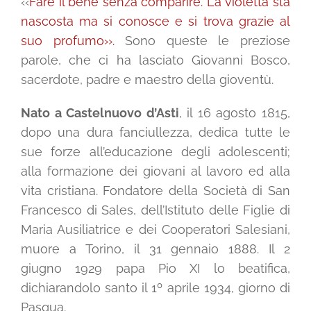
‹‹
Fare il bene senza comparire. La violetta sta
nascosta ma si conosce e si trova grazie al
suo profumo››.
Sono queste le preziose
parole, che ci ha lasciato Giovanni Bosco,
sacerdote, padre e maestro della gioventù.
Nato a Castelnuovo d’Asti
, il 16 agosto 1815,
dopo una dura fanciullezza, dedica tutte le
sue forze all’educazione degli adolescenti;
alla formazione dei giovani al lavoro ed alla
vita cristiana. Fondatore della Società di San
Francesco di Sales, dell’Istituto delle Figlie di
Maria Ausiliatrice e dei Cooperatori Salesiani,
muore a Torino, il 31 gennaio 1888. Il 2
giugno 1929 papa Pio XI lo beatifica,
dichiarandolo santo il 1º aprile 1934, giorno di
Pasqua.