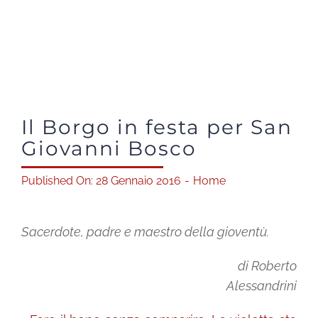
Shop solidale
News
Dona ora
Il Borgo in festa per San
Giovanni Bosco
Mediaroom
Published On: 28 Gennaio 2016
-
Home
Contatti
Sacerdote, padre e maestro della gioventù.
CARRELLO
di Roberto
Alessandrini
Officina Solidale