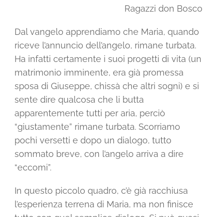
Ragazzi don Bosco
Shop solidale
Dal vangelo apprendiamo che Maria, quando
riceve l’annuncio dell’angelo, rimane turbata.
News
Ha infatti certamente i suoi progetti di vita (un
matrimonio imminente, era già promessa
Dona ora
sposa di Giuseppe, chissà che altri sogni) e si
sente dire qualcosa che li butta
apparentemente tutti per aria, perciò
Mediaroom
“giustamente” rimane turbata. Scorriamo
pochi versetti e dopo un dialogo, tutto
Contatti
sommato breve, con l’angelo arriva a dire
“eccomi”.
CARRELLO
In questo piccolo quadro, c’è già racchiusa
l’esperienza terrena di Maria, ma non finisce
Officina Solidale