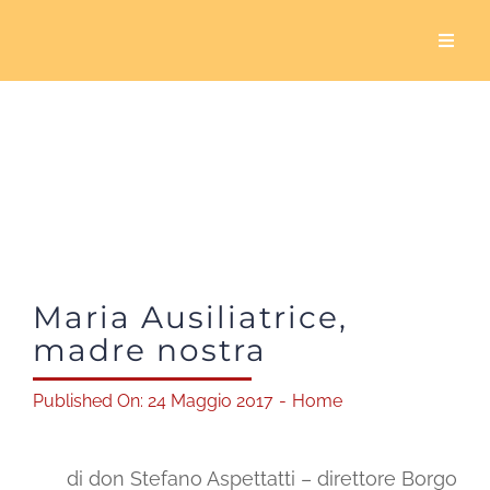
Salta
al
Toggl
Naviga
contenuto
Home
Chi siamo
Cosa facciamo
Maria Ausiliatrice,
5×1000
madre nostra
Servizio civile
Published On: 24 Maggio 2017
-
Home
Sala Biavati
di don Stefano Aspettatti – direttore Borgo