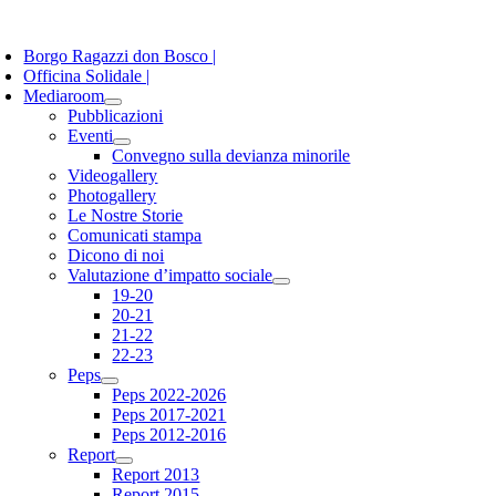
Salta
oggle
al
avigation
Borgo Ragazzi don Bosco |
contenuto
Officina Solidale |
Mediaroom
Pubblicazioni
Eventi
Convegno sulla devianza minorile
Videogallery
Photogallery
Le Nostre Storie
Comunicati stampa
Dicono di noi
Valutazione d’impatto sociale
19-20
20-21
21-22
22-23
Peps
Peps 2022-2026
Peps 2017-2021
Peps 2012-2016
Report
Report 2013
Report 2015