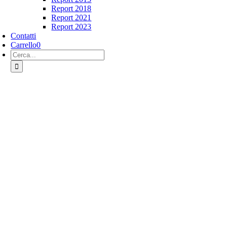
Report 2018
Report 2021
Report 2023
Contatti
Carrello
0
Cerca
per: