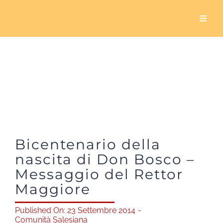
Salta
al
Toggl
Naviga
contenuto
Home
Chi siamo
Cosa facciamo
Bicentenario della
5×1000
nascita di Don Bosco –
Messaggio del Rettor
Servizio civile
Maggiore
Sala Biavati
Published On: 23 Settembre 2014
-
Comunità Salesiana