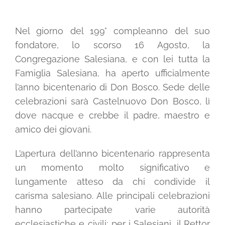
Shop solidale
Nel giorno del 199° compleanno del suo
fondatore, lo scorso 16 Agosto, la
News
Congregazione Salesiana, e con lei tutta la
Famiglia Salesiana, ha aperto ufficialmente
Dona ora
l’anno bicentenario di Don Bosco. Sede delle
celebrazioni sarà Castelnuovo Don Bosco, lì
dove nacque e crebbe il padre, maestro e
Mediaroom
amico dei giovani.
Contatti
L’apertura dell’anno bicentenario rappresenta
un momento molto significativo e
lungamente atteso da chi condivide il
CARRELLO
carisma salesiano. Alle principali celebrazioni
hanno partecipate varie autorità
Officina Solidale
ecclesiastiche e civili; per i Salesiani, il Rettor