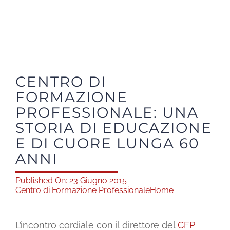
Shop solidale
News
CENTRO DI
Dona ora
FORMAZIONE
PROFESSIONALE: UNA
Mediaroom
STORIA DI EDUCAZIONE
E DI CUORE LUNGA 60
Contatti
ANNI
Published On: 23 Giugno 2015
-
CARRELLO
Centro di Formazione Professionale
Home
Officina Solidale
L’incontro cordiale con il direttore del
CFP