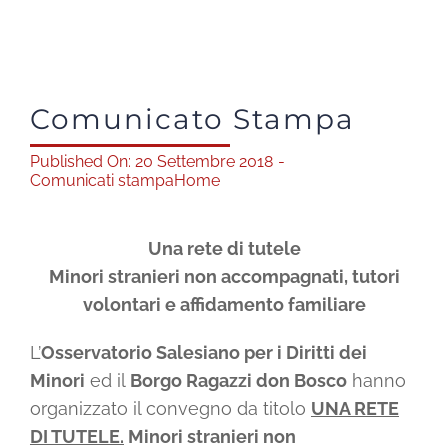
Shop solidale
News
Comunicato Stampa
Published On: 20 Settembre 2018
-
Dona ora
Comunicati stampa
Home
Mediaroom
Una rete di tutele
Minori stranieri non accompagnati, tutori
Contatti
volontari e affidamento familiare
L’
Osservatorio Salesiano per i Diritti dei
CARRELLO
Minori
ed il
Borgo Ragazzi don Bosco
hanno
organizzato il convegno da titolo
UNA RETE
Officina Solidale
DI TUTELE.
Minori stranieri non