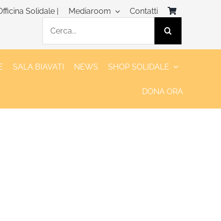
Officina Solidale |
Mediaroom
Contatti
Cerca
per:
E
SALA BIAVATI
NEWS
SHOP SOLIDALE
DONA ORA