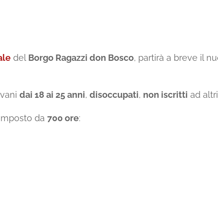
ale
del
Borgo Ragazzi don Bosco
, partirà a breve il 
iovani
dai 18 ai 25 anni
,
disoccupati
,
non iscritti
ad altr
composto da
700 ore
: