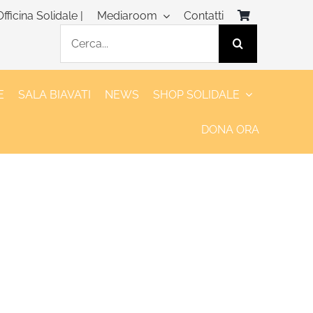
Officina Solidale |
Mediaroom
Contatti
Cerca
per:
E
SALA BIAVATI
NEWS
SHOP SOLIDALE
DONA ORA