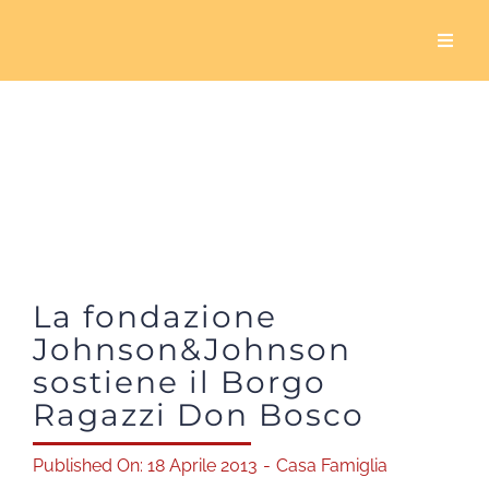
Salta
al
Toggl
Naviga
contenuto
Home
Chi siamo
Cosa facciamo
La fondazione
5×1000
Johnson&Johnson
sostiene il Borgo
Servizio civile
Ragazzi Don Bosco
Sala Biavati
Published On: 18 Aprile 2013
-
Casa Famiglia