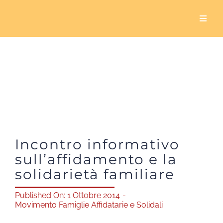
Salta
al
Toggl
Naviga
contenuto
Home
Chi siamo
Cosa facciamo
Incontro informativo
5×1000
sull’affidamento e la
solidarietà familiare
Servizio civile
Published On: 1 Ottobre 2014
-
Movimento Famiglie Affidatarie e Solidali
Sala Biavati