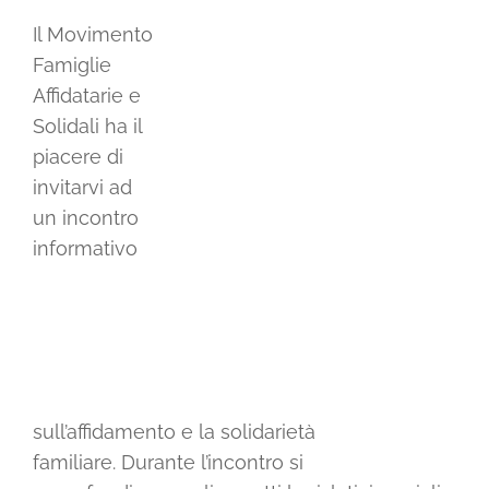
Il Movimento
Shop solidale
Famiglie
Affidatarie e
News
Solidali ha il
piacere di
Dona ora
invitarvi ad
un incontro
informativo
Mediaroom
Contatti
CARRELLO
sull’affidamento e la solidarietà
familiare. Durante l’incontro si
Officina Solidale