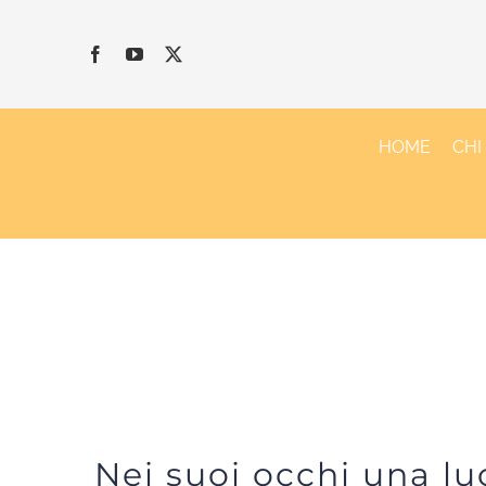
Salta
al
contenuto
HOME
CHI
Nei suoi occhi una lu