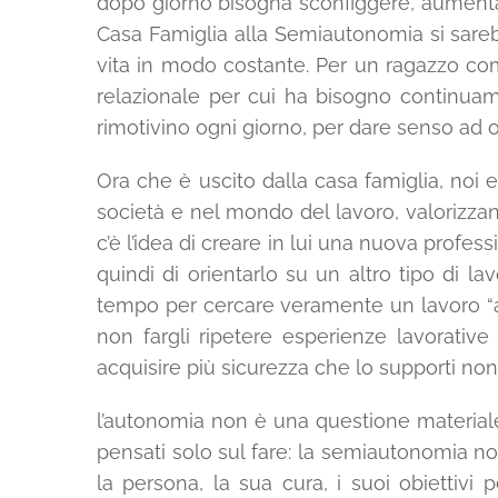
dopo giorno bisogna sconfiggere, aumentand
Casa Famiglia alla Semiautonomia si sareb
vita in modo costante. Per un ragazzo come 
relazionale per cui ha bisogno continuam
rimotivino ogni giorno, per dare senso ad 
Ora che è uscito dalla casa famiglia, noi 
società e nel mondo del lavoro, valorizzan
c’è l’idea di creare in lui una nuova profess
quindi di orientarlo su un altro tipo di la
tempo per cercare veramente un lavoro “ad
non fargli ripetere esperienze lavorativ
acquisire più sicurezza che lo supporti no
l’autonomia non è una questione materiale
pensati solo sul fare: la semiautonomia no
la persona, la sua cura, i suoi obiettivi