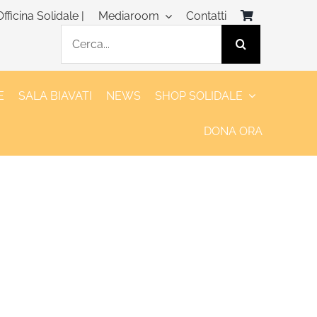
Officina Solidale |
Mediaroom
Contatti
Cerca
per:
E
SALA BIAVATI
NEWS
SHOP SOLIDALE
DONA ORA