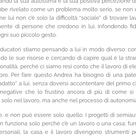
o la sua autostima e la sua positiva percezione di sé
be rivelato come un problema molto serio, se non c
lui non c’è solo la difficoltà “sociale” di trovare l
ente di persone che credono in lui, infondendo fid
ogni suo piccolo gesto.
educatori stiamo pensando a lui in modo diverso: com
do le sue risorse e cercando di capire qual è la str
ionalità, perché ci siamo resi conto che il lavoro di e
voro. Per fare questo Andrea ha bisogno di una patent
atto” a lui, senza doversi accontentare del primo 
e negative che lo frustino ancora di più di come s
n solo nel lavoro, ma anche nel processo di autonomi
, e non può essere solo quello. I progetti di semiau
n funziona solo perché c’è un lavoro o una casa; funz
 personali; la casa e il lavoro divengono strumenti