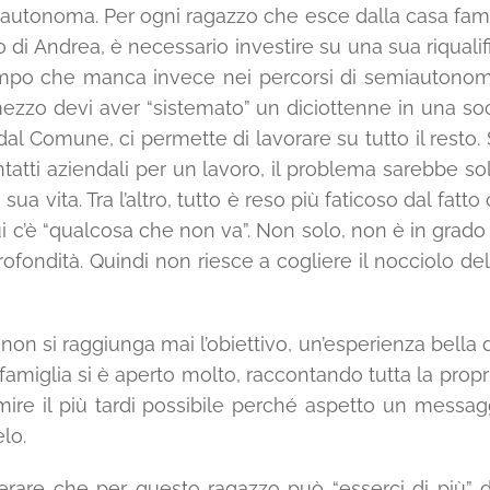
 autonoma. Per ogni ragazzo che esce dalla casa famig
so di Andrea, è necessario investire su una sua riquali
 tempo che manca invece nei percorsi di semiautonom
zzo devi aver “sistemato” un diciottenne in una so
dal Comune, ci permette di lavorare su tutto il resto
tatti aziendali per un lavoro, il problema sarebbe solo
ua vita. Tra l’altro, tutto è reso più faticoso dal fa
ui c’è “qualcosa che non va”. Non solo, non è in grado
rofondità. Quindi non riesce a cogliere il nocciolo d
on si raggiunga mai l’obiettivo, un’esperienza bella
famiglia si è aperto molto, raccontando tutta la propr
ire il più tardi possibile perché aspetto un messa
lo.
sperare che per questo ragazzo può “esserci di più”