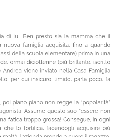
a di lui. Ben presto sia la mamma che il
 nuova famiglia acquisita, fino a quando
 classi della scuola elementare) prima in una
de, ormai diciottenne (più brillante, iscritto
e Andrea viene inviato nella Casa Famiglia
, per cui insicuro, timido, parla poco, fa
ne, poi piano piano non regge la “popolarità”
otagonista. Assume questo suo “essere non
una fatica troppo grossa! Consegue, in ogni
a che lo fortifica, facendogli acquisire più
 realtà, l’azienda prende a cuore il ragazzo,