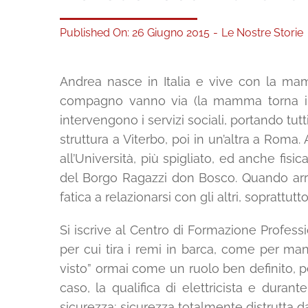
Published On: 26 Giugno 2015
-
Le Nostre Storie
Andrea nasce in Italia e vive con la ma
compagno vanno via (la mamma torna in P
intervengono i servizi sociali, portando tut
struttura a Viterbo, poi in un’altra a Roma. 
all’Università, più spigliato, ed anche f
del Borgo Ragazzi don Bosco. Quando arriv
fatica a relazionarsi con gli altri, soprattutt
Si iscrive al Centro di Formazione Professio
per cui tira i remi in barca, come per m
visto” ormai come un ruolo ben definito, p
caso, la qualifica di elettricista e durant
sicurezza; sicurezza totalmente distrutta da