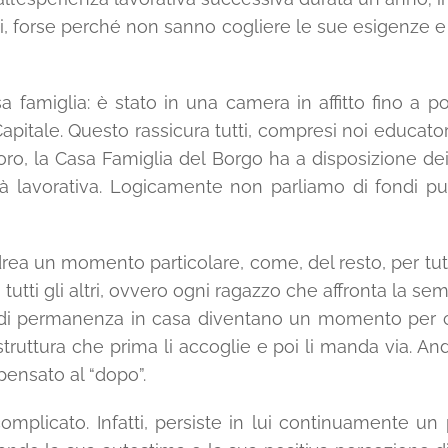
ui, forse perché non sanno cogliere le sue esigenze 
sa famiglia: è stato in una camera in affitto fino a 
tale. Questo rassicura tutti, compresi noi educatori
oro, la Casa Famiglia del Borgo ha a disposizione dei
 lavorativa. Logicamente non parliamo di fondi pub
ndrea un momento particolare, come, del resto, per tut
utti gli altri, ovvero ogni ragazzo che affronta la se
si di permanenza in casa diventano un momento per c
 struttura che prima li accoglie e poi li manda via. And
pensato al “dopo”.
complicato. Infatti, persiste in lui continuamente 