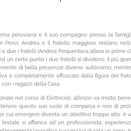
mma peruviana e il suo compagno presso la famigli
erù); Andrea e il fratello maggiore restano nella
ti e due i fratelli (Andrea frequentava allora le prime
Ad un certo punto i due fratelli si dividono: il più gran
isicamente di bella presenza) diviene autonomo; mentr
a è completamente offuscato dalla figura del fratello
o con i ragazzi della Casa.
nale nel corso di Elettricisti: all’inizio va molto be
antenere questo suo ruolo di comparsa e non di pr
er cui emergere diventa un obiettivo troppo alto, è 
e l’estate si affianca ad un professionista, esperienz
ll’esperienza lavorativa successiva durata un anno; in