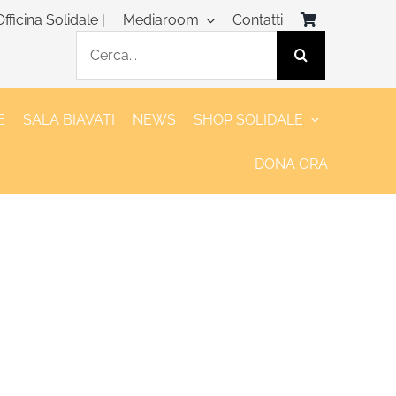
Officina Solidale |
Mediaroom
Contatti
Cerca
per:
E
SALA BIAVATI
NEWS
SHOP SOLIDALE
DONA ORA