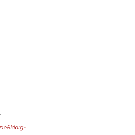
.
3710&idarg=