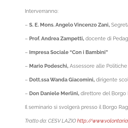
Interverranno:
–
S. E. Mons. Angelo Vincenzo Zani‚
Segret
–
Prof. Andrea Zampetti‚
docente di Pedago
–
Impresa Sociale “Con i Bambini”
–
Mario Podeschi‚
Assessore alle Politiche
–
Dott.ssa Wanda Giacomini‚
dirigente sco
–
Don Daniele Merlini‚
direttore del Borg
Il seminario si svolgerà presso il Borgo Ra
Tratto da: CESV LAZIO
http://www.volontariat