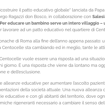
Ricostruire il patto educativo globale” lanciata da Pa
Borgo Ragazzi don Bosco‚ in collaborazione con
Salesi
Per educare un bambino serve un intero villaggio – 
 lavorare ad un patto educativo nel quartiere di Cent
onache di Roma alla fine dell’anno appena passato: una
a Centocelle sta cambiando ed in meglio‚ tante le attivit
 Centocelle vuole essere una risposta ad una situazio
gni giorno. È una risposta che viene da lontano ma ogg
ione e dell’esclusione.
 alleanze educative per aumentare l’ascolto paziente‚
tazioni della società attuale. Una nuova alleanza ch
e educative e con gli abitanti del territorio‚ dove ogn
miche rigeneranti necessario a cambiare il senso dell