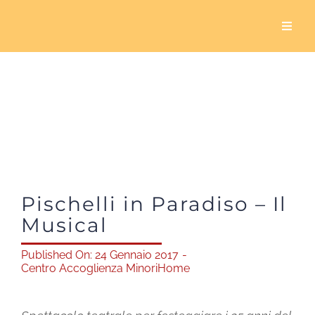
Salta
al
Toggl
Naviga
contenuto
Home
Chi siamo
Cosa facciamo
Pischelli in Paradiso – Il
5×1000
Musical
Servizio civile
Published On: 24 Gennaio 2017
-
Centro Accoglienza Minori
Home
Sala Biavati