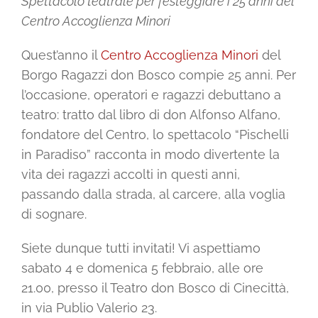
Spettacolo teatrale per festeggiare i 25 anni del
Centro Accoglienza Minori
Shop solidale
Quest’anno il
Centro Accoglienza Minori
del
News
Borgo Ragazzi don Bosco compie 25 anni. Per
l’occasione, operatori e ragazzi debuttano a
teatro: tratto dal libro di don Alfonso Alfano,
Dona ora
fondatore del Centro, lo spettacolo “Pischelli
in Paradiso” racconta in modo divertente la
Mediaroom
vita dei ragazzi accolti in questi anni,
passando dalla strada, al carcere, alla voglia
di sognare.
Contatti
Siete dunque tutti invitati! Vi aspettiamo
CARRELLO
sabato 4 e domenica 5 febbraio, alle ore
21.00, presso il Teatro don Bosco di Cinecittà,
in via Publio Valerio 23.
Officina Solidale