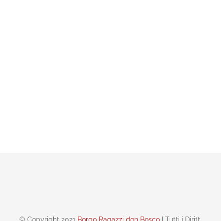
© Copyright 2021
Borgo Ragazzi don Bosco
| Tutti i Diritti