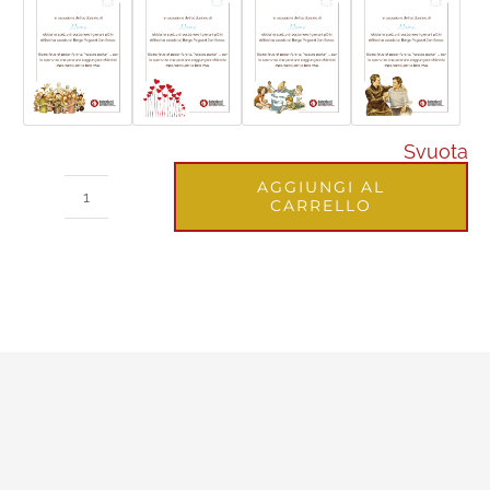
Svuota
AGGIUNGI AL
CARRELLO
Pergamena
battesimo
maschio
quantità