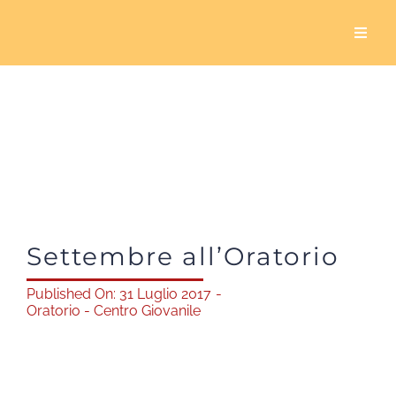
Salta
al
Toggl
Naviga
contenuto
Home
Chi siamo
Cosa facciamo
Settembre all’Oratorio
5×1000
Published On: 31 Luglio 2017
-
Oratorio - Centro Giovanile
Servizio civile
Sala Biavati