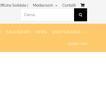
Officina Solidale |
Mediaroom
Contatti
Cerca
per:
E
SALA BIAVATI
NEWS
SHOP SOLIDALE
DONA ORA