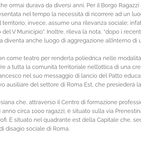
he ormai durava da diversi anni. Per il Borgo Ragaz
e presentata nel tempo la necessità di ricorrere ad un 
 il territorio, invece, assume una rilevanza sociale; infa
io del V Municipio”. Inoltre, rileva la nota, “dopo i rece
ala diventa anche luogo di aggregazione all’interno di 
 come teatro per renderla poliedrica nelle modalità 
e a tutta la comunità territoriale nell’ottica di una cr
ancesco nel suo messaggio di lancio del Patto educat
vo ausiliare del settore di Roma Est, che presiederà l
iana che, attraverso il Centro di formazione professio
anno circa 1000 ragazzi; è situato sulla via Prenestin
rofi. È situato nel quadrante est della Capitale che, s
e di disagio sociale di Roma.