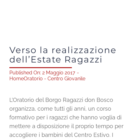
Shop solidale
News
Verso la realizzazione
Dona ora
dell’Estate Ragazzi
Published On: 2 Maggio 2017
-
Mediaroom
Home
Oratorio - Centro Giovanile
Contatti
L’Oratorio del Borgo Ragazzi don Bosco
organizza, come tutti gli anni, un corso
CARRELLO
formativo per i ragazzi che hanno voglia di
mettere a disposizione il proprio tempo per
accogliere i bambini del Centro Estivo. I
Officina Solidale