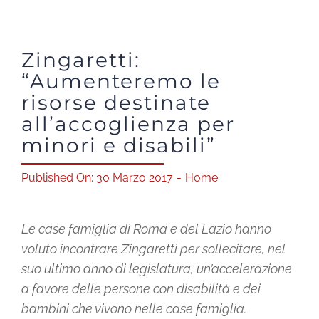
Shop solidale
Zingaretti:
News
“Aumenteremo le
risorse destinate
all’accoglienza per
Dona ora
minori e disabili”
Mediaroom
Published On: 30 Marzo 2017
-
Home
Contatti
Le case famiglia di Roma e del Lazio hanno
voluto incontrare Zingaretti per sollecitare, nel
CARRELLO
suo ultimo anno di legislatura, un’accelerazione
a favore delle persone con disabilità e dei
bambini che vivono nelle case famiglia.
Officina Solidale