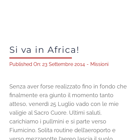
Shop solidale
News
Si va in Africa!
Dona ora
Published On: 23 Settembre 2014
-
Missioni
Mediaroom
Senza aver forse realizzato fino in fondo che
Contatti
finalmente era giunto il momento tanto
atteso, venerdì 25 Luglio vado con le mie
valigie al Sacro Cuore. Ultimi saluti,
CARRELLO
carichiamo i pullmini e si parte verso
Fiumicino. Solita routine dell’aeroporto e
Officina Solidale
verso mezzanotte l’aereo lascia il suolo